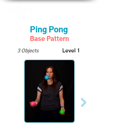
Ping Pong
Base Pattern
3 Objects
Level 1
Become a Supporter to
unlock slo-mo videos