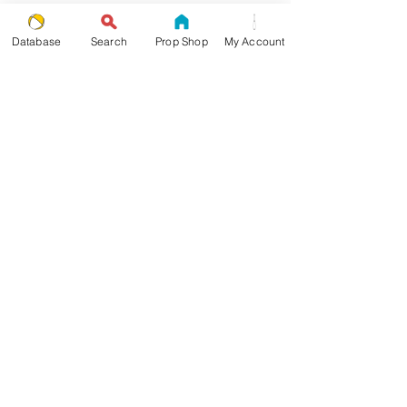
Database
Search
Prop Shop
My Account
LE GUIDE DU
JONGLEUR
de TAYLOR TRIES
TIENS-TOI À JOUR
rejoignez la liste de diffusion JG