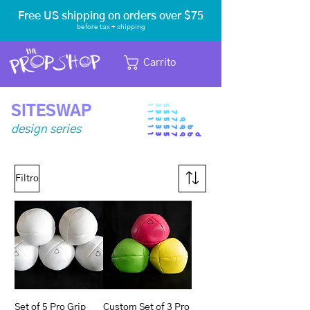
Free US shipping on orders over $75
before tax
+ shipping
Carrito
SITESWAP
design series
Filtro
Set of 5 Pro Grip
Custom Set of 3 Pro