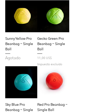
Sunny Yellow Pro
Gecko Green Pro
Beanbag - Single
Beanbag - Single
Ball
Ball
Agotado
Precio
11,00 US$
Impuesto excluido
Sky Blue Pro
Red Pro Beanbag -
Beanbag - Single
Single Ball