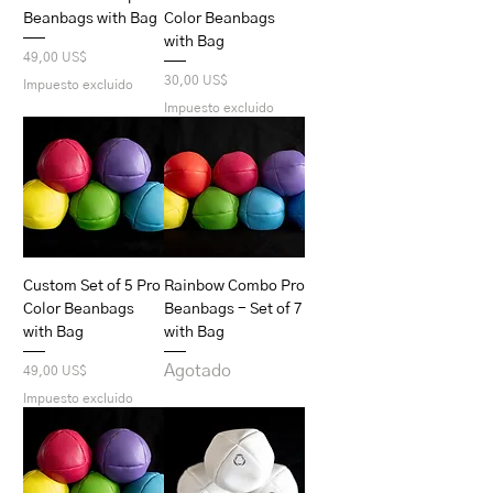
Beanbags with Bag
Color Beanbags
with Bag
Precio
49,00 US$
Precio
30,00 US$
Impuesto excluido
Impuesto excluido
Custom Set of 5 Pro
Rainbow Combo Pro
Color Beanbags
Beanbags - Set of 7
with Bag
with Bag
Agotado
Precio
49,00 US$
Impuesto excluido