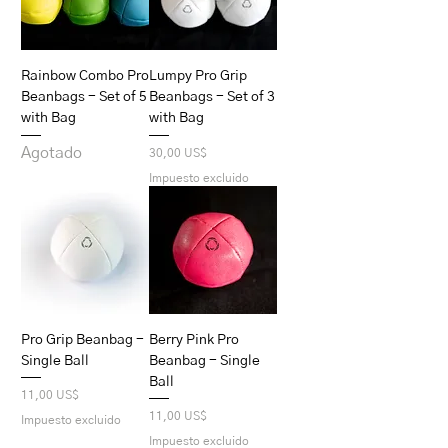
Rainbow Combo Pro
Lumpy Pro Grip
Beanbags - Set of 5
Beanbags - Set of 3
with Bag
with Bag
Agotado
Precio
30,00 US$
Impuesto excluido
Pro Grip Beanbag -
Berry Pink Pro
Single Ball
Beanbag - Single
Ball
Precio
11,00 US$
Precio
11,00 US$
Impuesto excluido
Impuesto excluido