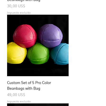
Precio
30,00 US$
Impuesto excluido
Custom Set of 5 Pro Color
Beanbags with Bag
Precio
49,00 US$
Impuesto excluido