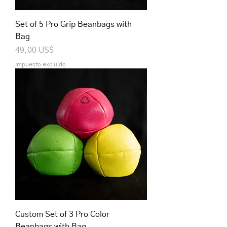
Set of 5 Pro Grip Beanbags with
Bag
Precio
49,00 US$
Impuesto excluido
Custom Set of 3 Pro Color
Beanbags with Bag