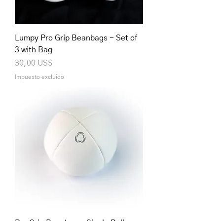
Lumpy Pro Grip Beanbags - Set of
3 with Bag
Precio
30,00 US$
Impuesto excluido