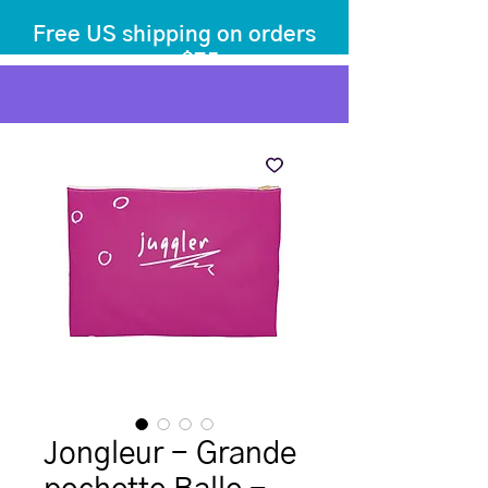
Free US shipping on orders
over $75
before tax
+ shipping
Jongleur - Grande