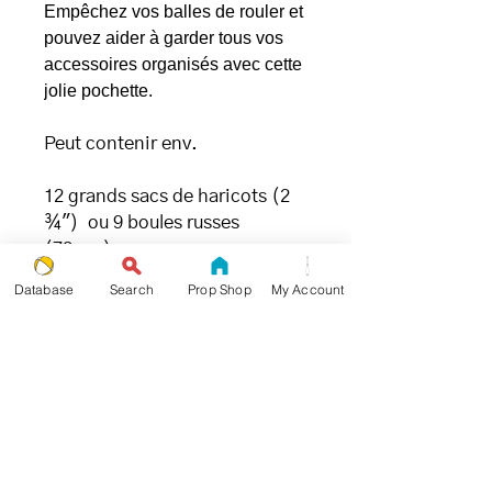
Empêchez vos balles de rouler et
pouvez aider à garder tous vos
accessoires organisés avec cette
jolie pochette.
Peut contenir env.
12 grands sacs de haricots (2
¾") ou 9 boules russes
(72mm)
Database
Search
Prop Shop
My Account
.: 100% Polyester
. : Coins plats
.: Laminé non tissé blanc ou
noir à l'intérieur