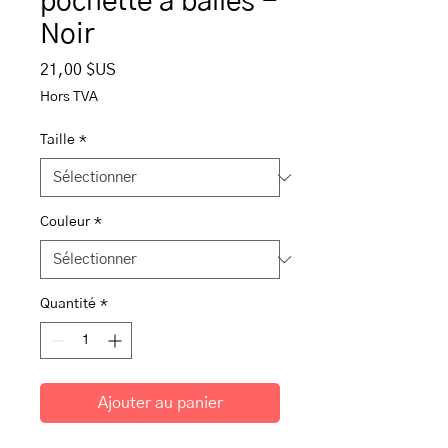
pochette à balles -
Noir
Prix
21,00 $US
Hors TVA
Taille
*
Couleur
*
Quantité
*
Ajouter au panier