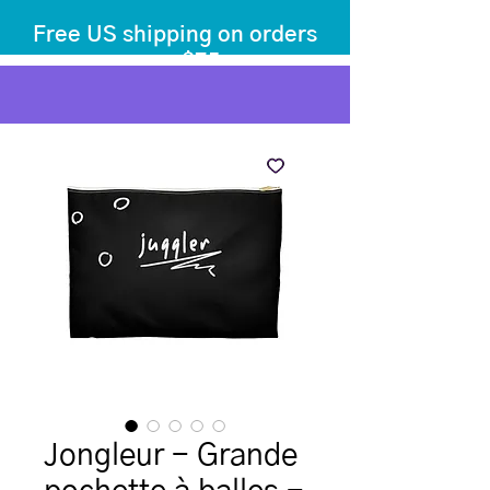
Free US shipping on orders
over $75
before tax
+ shipping
Jongleur - Grande