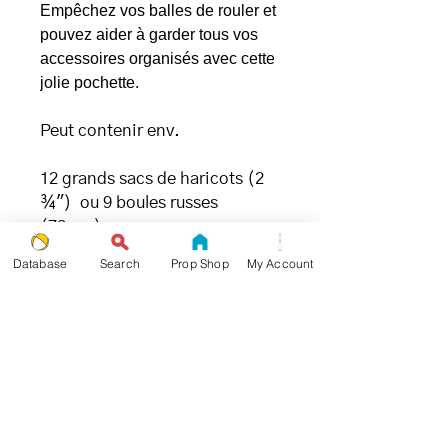
Empêchez vos balles de rouler et
pouvez aider à garder tous vos
accessoires organisés avec cette
jolie pochette.
Peut contenir env.
12 grands sacs de haricots (2
¾") ou 9 boules russes
(72mm)
Database
Search
Prop Shop
My Account
.: 100% Polyester
. : Coins plats
.: Laminé non tissé blanc ou
noir à l'intérieur