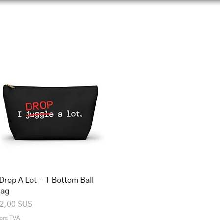
prendre
Connecter
Boutique
Aider
IJAdi
Aperçu rapide
 Drop A Lot - T Bottom Ball
ag
rix
2,00 $US
ors TVA