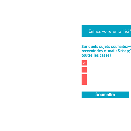
TIENS-TOI 
rejoignez la liste de diff
Sur quels sujets souhaitez
recevoir des e-mails&nbsp;
O
toutes les cases)
*
b
Tout
l
Nouveaux modèles de
i
données
g
Nouveaux tutoriels T
a
t
Nouveaux guides et a
o
i
Soumettre
r
e