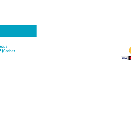
À JOUR
THE 
is able to stay o
to the financial 
usion JG
Wa
-vous
? (Cochez
 base de
aylor Tryes
rticles
BECO
Your monthly c
Jugglers Guide
access to e