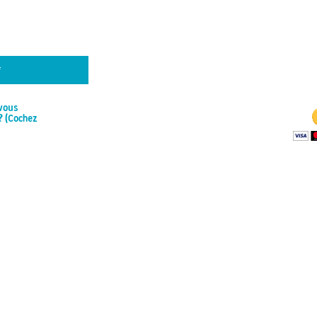
is able to stay o
to the financial 
usion JG
Wa
-vous
? (Cochez
 base de
aylor Tryes
rticles
BECO
Your monthly c
Jugglers Guide
access to e