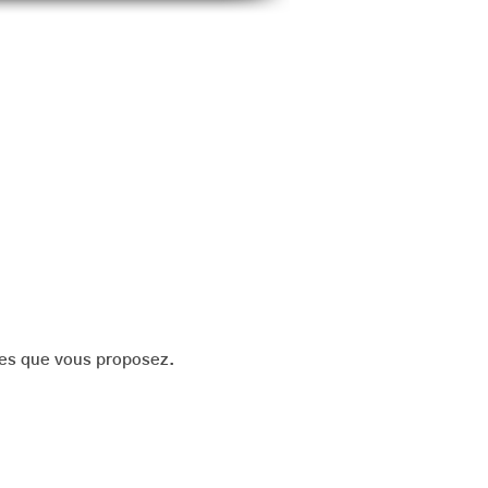
scount
Shop
Photo Albums
File Share
Se connecter
ices que vous proposez.