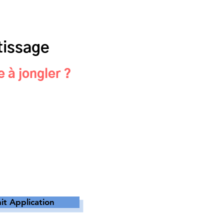
tissage
à jongler ?
t Application