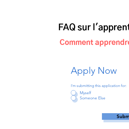
FAQ sur l'appren
Comment apprendre 
Apply Now
I'm submitting this application for:
Myself
Someone Else
Submi