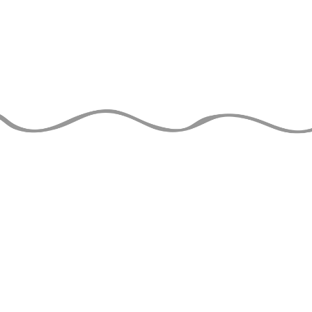
LE GUIDE DU
JONGLEUR
de TAYLOR TRIES
À JOUR
THE 