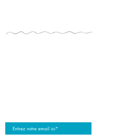
LE GUIDE DU
JONGLEUR
de TAYLOR TRIES
TIENS-TOI À JOUR
rejoignez la liste de diffusion JG