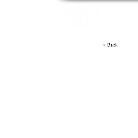
Patrones
< Back
2 Ob