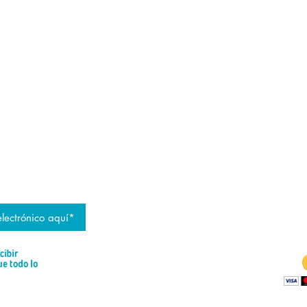
LA GUÍA DE LOS
JUGADORES
por TAYLOR TRIES
ÍA
THE 
is able to stay o
to the financial 
 de JG
Wa
cibir
ue todo lo
ase de