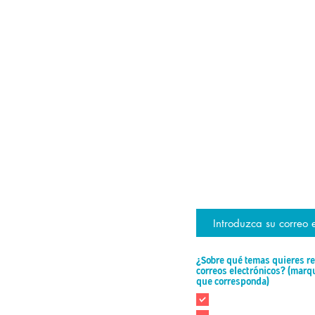
ESTAR AL D
únete a la lista de correo
¿Sobre qué temas quieres re
correos electrónicos? (marq
O
que corresponda)
*
b
Todo
l
Nuevos patrones de b
i