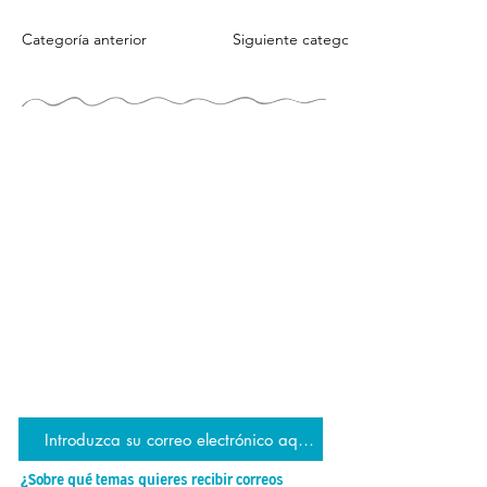
Categoría anterior
Siguiente categoría
LA GUÍA DE LOS
JUGADORES
por TAYLOR TRIES
ESTAR AL DÍA
únete a la lista de correo de JG
¿Sobre qué temas quieres recibir correos