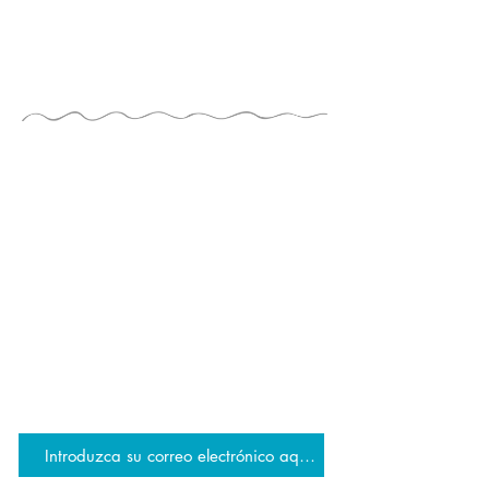
LA GUÍA DE LOS
JUGADORES
por TAYLOR TRIES
ESTAR AL DÍA
únete a la lista de correo de JG