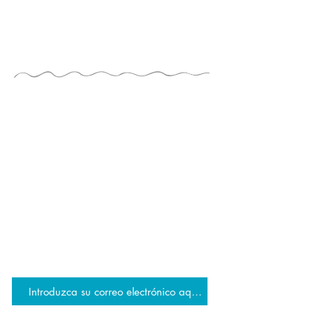
LA GUÍA DE LOS
JUGADORES
por TAYLOR TRIES
ESTAR AL DÍA
únete a la lista de correo de JG